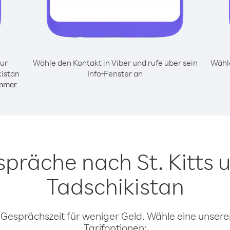
ur
Wähle den Kontakt in Viber und rufe über sein
Wähle
kistan
Info-Fenster an
mmer
spräche nach St. Kitts 
Tadschikistan
 Gesprächszeit für weniger Geld. Wähle eine unserer
Tarifoptionen: