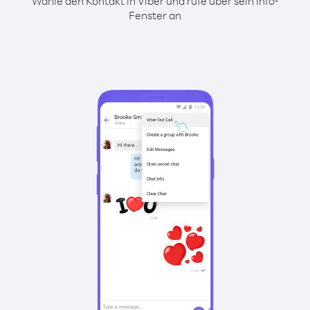
Wähle den Kontakt in Viber und rufe über sein Info-
Fenster an