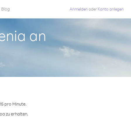
Blog
Anmelden
oder
Konto anlegen
enia an
15 pro Minute.
oa zu erhalten.