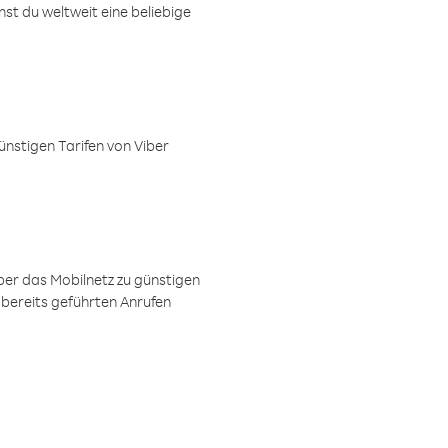
t du weltweit eine beliebige
ünstigen Tarifen von Viber
ber das Mobilnetz zu günstigen
 bereits geführten Anrufen