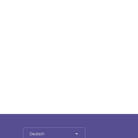
Deutsch