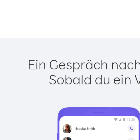
Ein Gespräch nach
Sobald du ein 