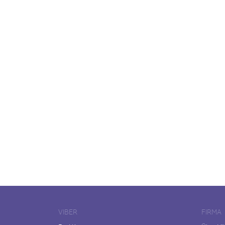
VIBER
FIRMA