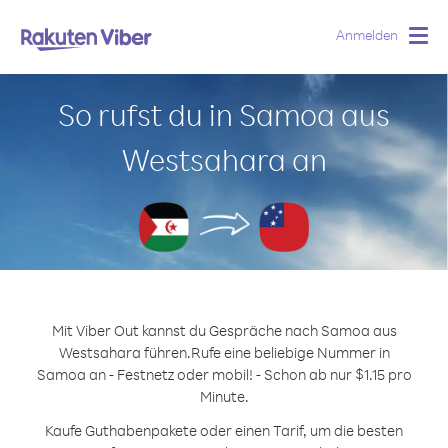
Anmelden
Togg
navig
So rufst du in Samoa aus
Westsahara an
Mit Viber Out kannst du Gespräche nach Samoa aus
Westsahara führen.
Rufe eine beliebige Nummer in
Samoa an - Festnetz oder mobil! - Schon ab nur $1.15 pro
Minute.
Kaufe Guthabenpakete oder einen Tarif, um die besten