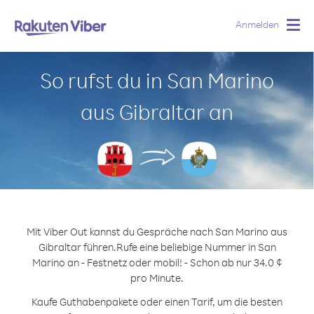
Anmelden
Togg
navig
So rufst du in San Marino
aus Gibraltar an
Mit Viber Out kannst du Gespräche nach San Marino aus
Gibraltar führen.
Rufe eine beliebige Nummer in San
Marino an - Festnetz oder mobil! - Schon ab nur 34.0 ¢
pro Minute.
Kaufe Guthabenpakete oder einen Tarif, um die besten