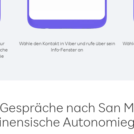
ur
Wähle den Kontakt in Viber und rufe über sein
Wähle
sche
Info-Fenster an
ie
r Gespräche nach San M
inensische Autonomieg