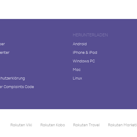
HERUNTERLADEN
ber
Android
enter
iPhone & iPad
Windows PC
Mac
hutzerklärung
Linux
r Complaints Code
Rakuten Viki
Rakuten Kobo
Rakuten Travel
Rakuten Market