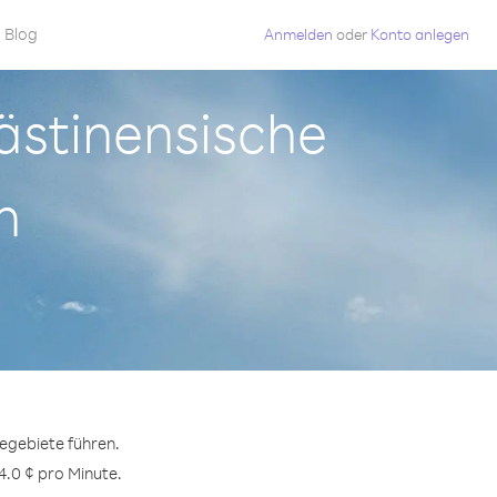
Blog
Anmelden
oder
Konto anlegen
lästinensische
n
egebiete führen.
4.0 ¢ pro Minute.