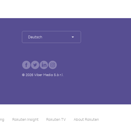
Deutsch
©
2026
Viber Media S.à r.l.
ing
Rakuten Insight
Rakuten TV
About Rakuten