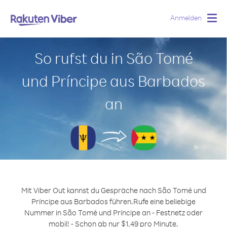
Anmelden
Togg
navig
So rufst du in São Tomé
und Príncipe aus Barbados
an
Mit Viber Out kannst du Gespräche nach São Tomé und
Príncipe aus Barbados führen.
Rufe eine beliebige
Nummer in São Tomé und Príncipe an - Festnetz oder
mobil! - Schon ab nur $1.49 pro Minute.