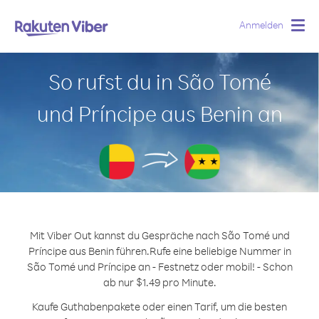
Anmelden
Togg
navig
So rufst du in São Tomé
und Príncipe aus Benin an
Mit Viber Out kannst du Gespräche nach São Tomé und
Príncipe aus Benin führen.
Rufe eine beliebige Nummer in
São Tomé und Príncipe an - Festnetz oder mobil! - Schon
ab nur $1.49 pro Minute.
Kaufe Guthabenpakete oder einen Tarif, um die besten