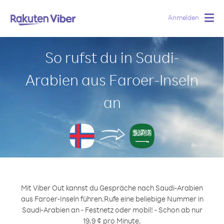
Anmelden
Togg
navig
So rufst du in Saudi-
Arabien aus Faroer-Inseln
an
Mit Viber Out kannst du Gespräche nach Saudi-Arabien
aus Faroer-Inseln führen.
Rufe eine beliebige Nummer in
Saudi-Arabien an - Festnetz oder mobil! - Schon ab nur
19.9 ¢ pro Minute.