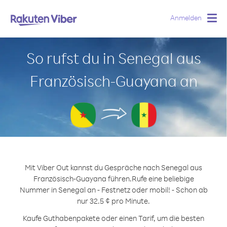
Anmelden
Togg
navig
So rufst du in Senegal aus
Französisch-Guayana an
Mit Viber Out kannst du Gespräche nach Senegal aus
Französisch-Guayana führen.
Rufe eine beliebige
Nummer in Senegal an - Festnetz oder mobil! - Schon ab
nur 32.5 ¢ pro Minute.
Kaufe Guthabenpakete oder einen Tarif, um die besten