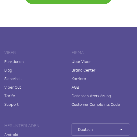
VIBER
FIRMA
Funktionen
Über Viber
Blog
Brand Center
Sicherheit
Karriere
Viber Out
AGB
Tarife
Datenschutzerklärung
Support
Customer Complaints Code
HERUNTERLADEN
Deutsch
Android