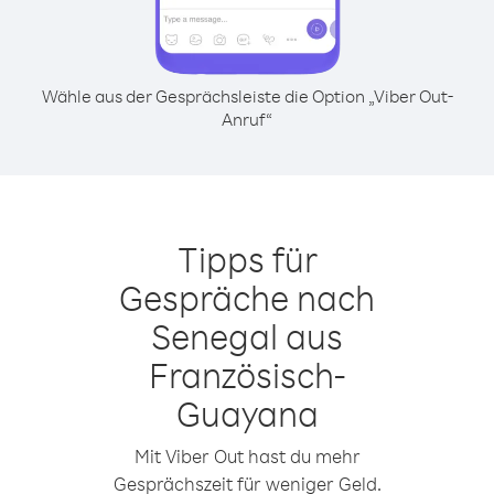
Wähle aus der Gesprächsleiste die Option „Viber Out-
Anruf“
Tipps für
Gespräche nach
Senegal aus
Französisch-
Guayana
Mit Viber Out hast du mehr
Gesprächszeit für weniger Geld.