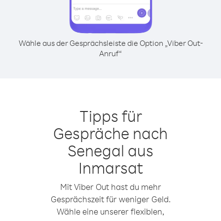
Wähle aus der Gesprächsleiste die Option „Viber Out-
Anruf“
Tipps für
Gespräche nach
Senegal aus
Inmarsat
Mit Viber Out hast du mehr
Gesprächszeit für weniger Geld.
Wähle eine unserer flexiblen,