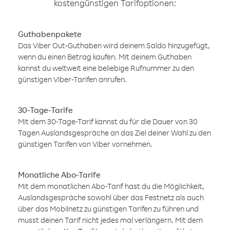
kostengünstigen Tarifoptionen:
Guthabenpakete
Das Viber Out-Guthaben wird deinem Saldo hinzugefügt,
wenn du einen Betrag kaufen. Mit deinem Guthaben
kannst du weltweit eine beliebige Rufnummer zu den
günstigen Viber-Tarifen anrufen.
30-Tage-Tarife
Mit dem 30-Tage-Tarif kannst du für die Dauer von 30
Tagen Auslandsgespräche an das Ziel deiner Wahl zu den
günstigen Tarifen von Viber vornehmen.
Monatliche Abo-Tarife
Mit dem monatlichen Abo-Tarif hast du die Möglichkeit,
Auslandsgespräche sowohl über das Festnetz als auch
über das Mobilnetz zu günstigen Tarifen zu führen und
musst deinen Tarif nicht jedes mal verlängern. Mit dem