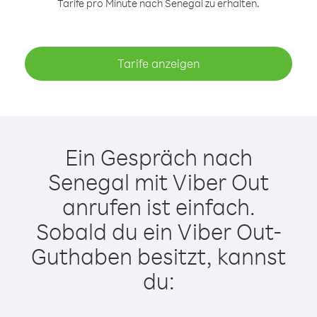
Tarife pro Minute nach Senegal zu erhalten.
Tarife anzeigen
Ein Gespräch nach
Senegal mit Viber Out
anrufen ist einfach.
Sobald du ein Viber Out-
Guthaben besitzt, kannst
du: