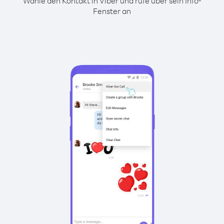
Wähle den Kontakt in Viber und rufe über sein Info-
Fenster an