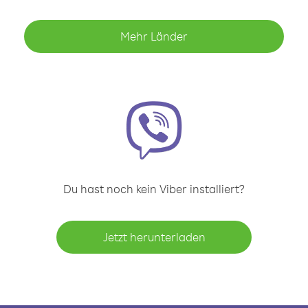
Mehr Länder
Du hast noch kein Viber installiert?
Jetzt herunterladen