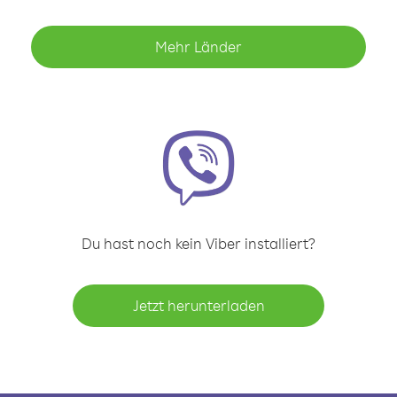
Mehr Länder
Du hast noch kein Viber installiert?
Jetzt herunterladen