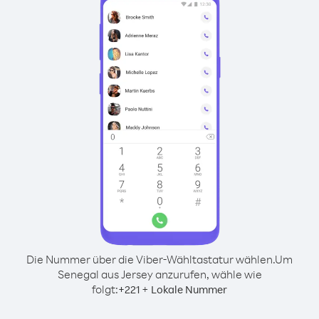
Die Nummer über die Viber-Wähltastatur wählen.
Um
Senegal aus Jersey anzurufen, wähle wie
folgt:
+
+
221
Lokale Nummer