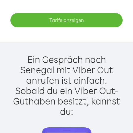
Tarife anzeigen
Ein Gespräch nach
Senegal mit Viber Out
anrufen ist einfach.
Sobald du ein Viber Out-
Guthaben besitzt, kannst
du: