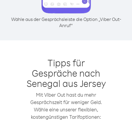
Wähle aus der Gesprächsleiste die Option „Viber Out-
Anruf“
Tipps für
Gespräche nach
Senegal aus Jersey
Mit Viber Out hast du mehr
Gesprächszeit für weniger Geld.
Wähle eine unserer flexiblen,
kostengünstigen Tarifoptionen: