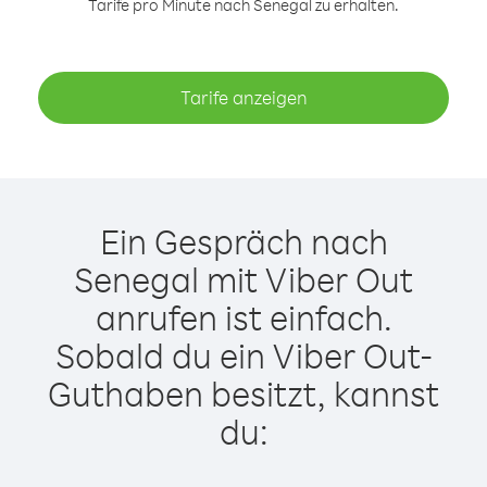
Tarife pro Minute nach Senegal zu erhalten.
Tarife anzeigen
Ein Gespräch nach
Senegal mit Viber Out
anrufen ist einfach.
Sobald du ein Viber Out-
Guthaben besitzt, kannst
du: