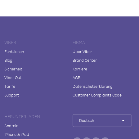
VIBER
FIRMA
Funktionen
Über Viber
Blog
Brand Center
Sicherheit
Karriere
Viber Out
AGB
Tarife
Datenschutzerklärung
Support
Customer Complaints Code
HERUNTERLADEN
Deutsch
Android
iPhone & iPad