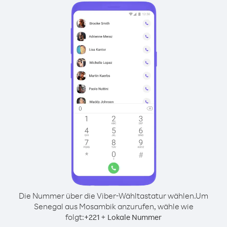
Die Nummer über die Viber-Wähltastatur wählen.
Um
Senegal aus Mosambik anzurufen, wähle wie
folgt:
+
+
221
Lokale Nummer