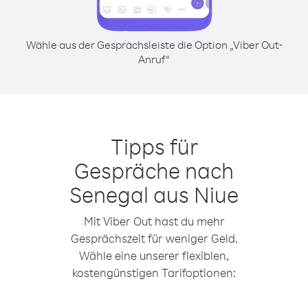
Wähle aus der Gesprächsleiste die Option „Viber Out-
Anruf“
Tipps für
Gespräche nach
Senegal aus Niue
Mit Viber Out hast du mehr
Gesprächszeit für weniger Geld.
Wähle eine unserer flexiblen,
kostengünstigen Tarifoptionen: