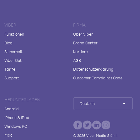
VIBER
FIRMA
Funktionen
Über Viber
Blog
Brand Center
Sicherheit
Karriere
Viber Out
AGB
Tarife
Datenschutzerklärung
Support
Customer Complaints Code
HERUNTERLADEN
Deutsch
Android
iPhone & iPad
Windows PC
Mac
©
2026
Viber Media S.à r.l.