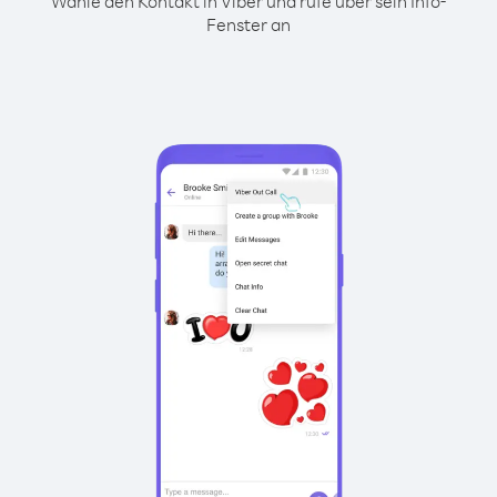
Wähle den Kontakt in Viber und rufe über sein Info-
Fenster an