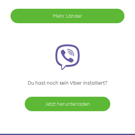
Mehr Länder
Du hast noch kein Viber installiert?
Jetzt herunterladen