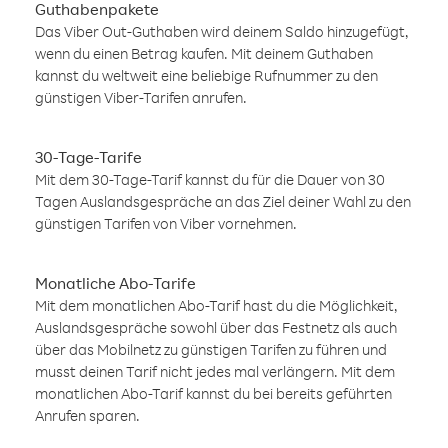
Guthabenpakete
Das Viber Out-Guthaben wird deinem Saldo hinzugefügt,
wenn du einen Betrag kaufen. Mit deinem Guthaben
kannst du weltweit eine beliebige Rufnummer zu den
günstigen Viber-Tarifen anrufen.
30-Tage-Tarife
Mit dem 30-Tage-Tarif kannst du für die Dauer von 30
Tagen Auslandsgespräche an das Ziel deiner Wahl zu den
günstigen Tarifen von Viber vornehmen.
Monatliche Abo-Tarife
Mit dem monatlichen Abo-Tarif hast du die Möglichkeit,
Auslandsgespräche sowohl über das Festnetz als auch
über das Mobilnetz zu günstigen Tarifen zu führen und
musst deinen Tarif nicht jedes mal verlängern. Mit dem
monatlichen Abo-Tarif kannst du bei bereits geführten
Anrufen sparen.