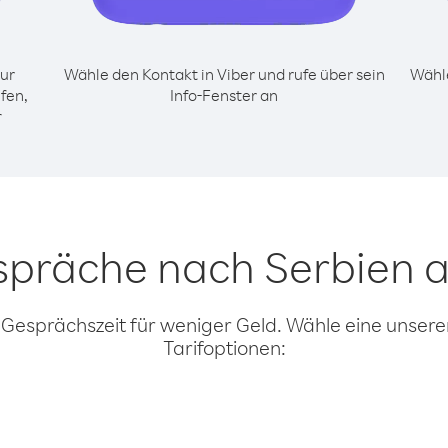
ur
Wähle den Kontakt in Viber und rufe über sein
Wähle
fen,
Info-Fenster an
r
espräche nach Serbien 
 Gesprächszeit für weniger Geld. Wähle eine unserer
Tarifoptionen: