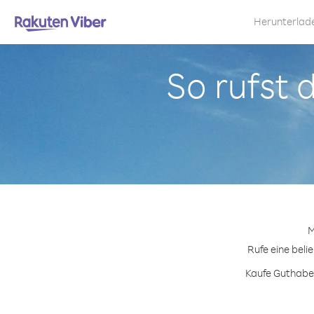
Herunterlad
So rufst 
M
Rufe eine beli
Kaufe Guthaben