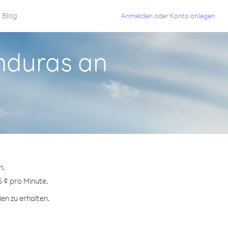
Blog
Anmelden
oder
Konto anlegen
onduras an
n.
5 ¢ pro Minute.
en zu erhalten.