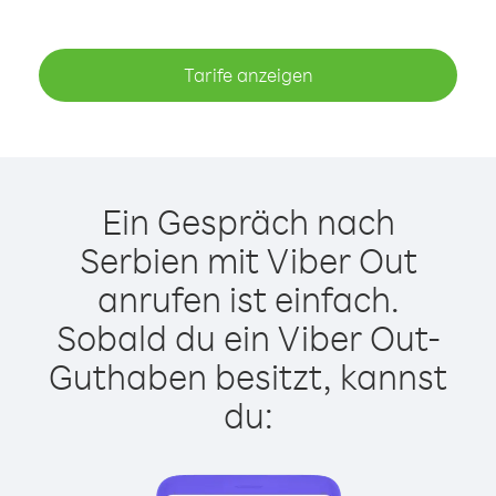
Tarife anzeigen
Ein Gespräch nach
Serbien mit Viber Out
anrufen ist einfach.
Sobald du ein Viber Out-
Guthaben besitzt, kannst
du: