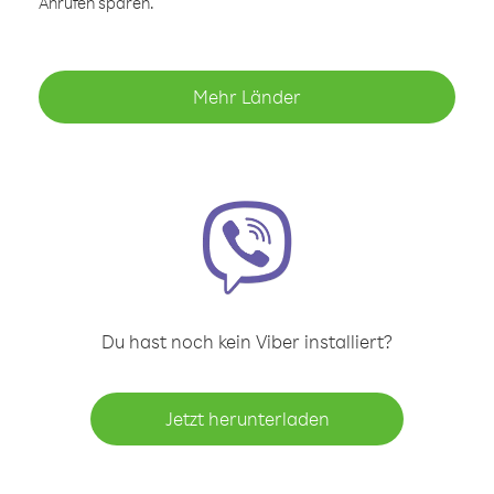
Anrufen sparen.
Mehr Länder
Du hast noch kein Viber installiert?
Jetzt herunterladen