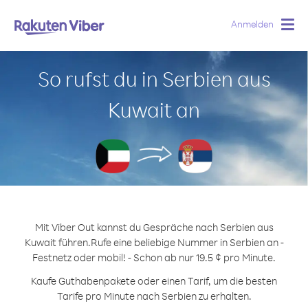
Anmelden
Togg
navig
So rufst du in Serbien aus
Kuwait an
Mit Viber Out kannst du Gespräche nach Serbien aus
Kuwait führen.
Rufe eine beliebige Nummer in Serbien an -
Festnetz oder mobil! - Schon ab nur 19.5 ¢ pro Minute.
Kaufe Guthabenpakete oder einen Tarif, um die besten
Tarife pro Minute nach Serbien zu erhalten.