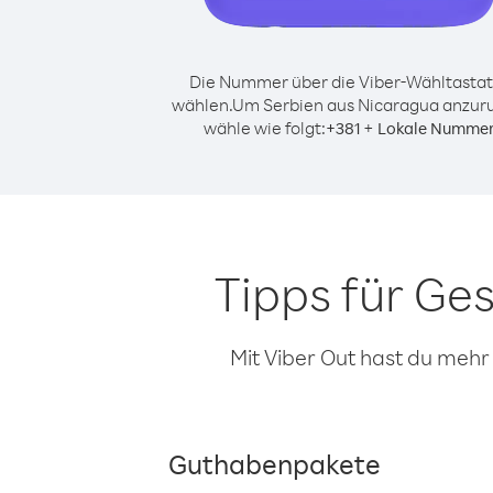
Die Nummer über die Viber-Wähltastat
wählen.
Um Serbien aus Nicaragua anzuru
wähle wie folgt:
+
+
381
Lokale Numme
Tipps für Ge
Mit Viber Out hast du mehr
Guthabenpakete