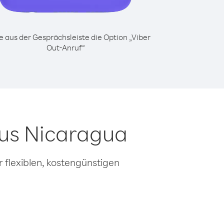
 aus der Gesprächsleiste die Option „Viber
Out-Anruf“
aus Nicaragua
 flexiblen, kostengünstigen