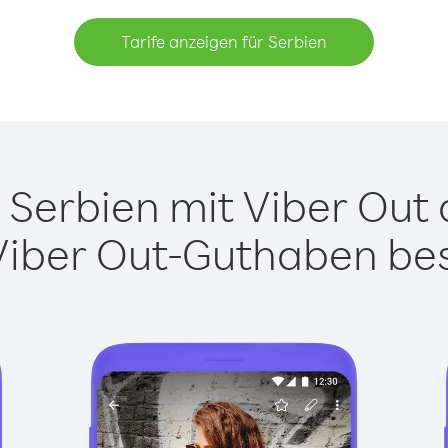
Tarife anzeigen für Serbien
Serbien mit Viber Out a
Viber Out-Guthaben besi