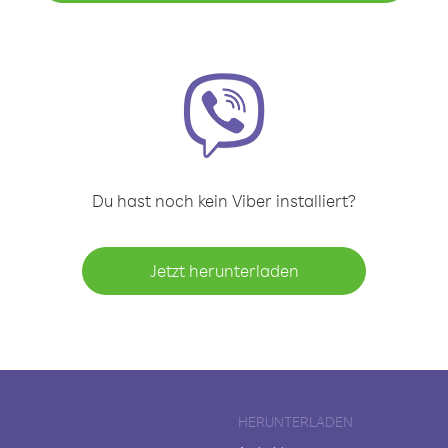
Du hast noch kein Viber installiert?
Jetzt herunterladen
HERUNTERLADEN