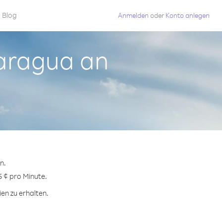
Blog
Anmelden
oder
Konto anlegen
caragua an
n.
5 ¢ pro Minute.
en zu erhalten.