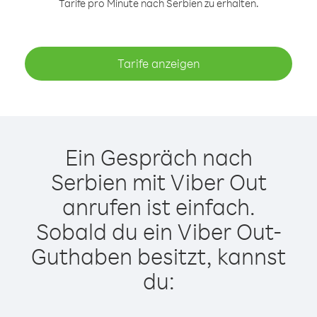
Tarife pro Minute nach Serbien zu erhalten.
Tarife anzeigen
Ein Gespräch nach
Serbien mit Viber Out
anrufen ist einfach.
Sobald du ein Viber Out-
Guthaben besitzt, kannst
du: