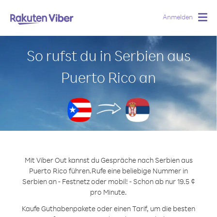
Anmelden
Togg
navig
So rufst du in Serbien aus
Puerto Rico an
Mit Viber Out kannst du Gespräche nach Serbien aus
Puerto Rico führen.
Rufe eine beliebige Nummer in
Serbien an - Festnetz oder mobil! - Schon ab nur 19.5 ¢
pro Minute.
Kaufe Guthabenpakete oder einen Tarif, um die besten