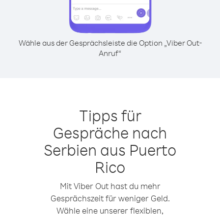
Wähle aus der Gesprächsleiste die Option „Viber Out-
Anruf“
Tipps für
Gespräche nach
Serbien aus Puerto
Rico
Mit Viber Out hast du mehr
Gesprächszeit für weniger Geld.
Wähle eine unserer flexiblen,