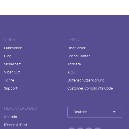
VIBER
FIRMA
Funktionen
Über Viber
Blog
Brand Center
Sicherheit
Karriere
Viber Out
AGB
Tarife
Datenschutzerklärung
Support
Customer Complaints Code
HERUNTERLADEN
Deutsch
Android
iPhone & iPad