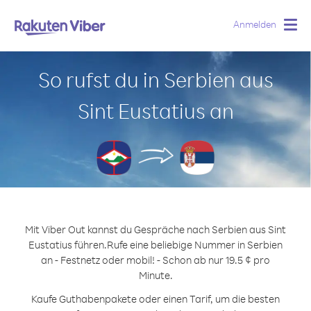
Anmelden
Togg
navig
So rufst du in Serbien aus
Sint Eustatius an
Mit Viber Out kannst du Gespräche nach Serbien aus Sint
Eustatius führen.
Rufe eine beliebige Nummer in Serbien
an - Festnetz oder mobil! - Schon ab nur 19.5 ¢ pro
Minute.
Kaufe Guthabenpakete oder einen Tarif, um die besten