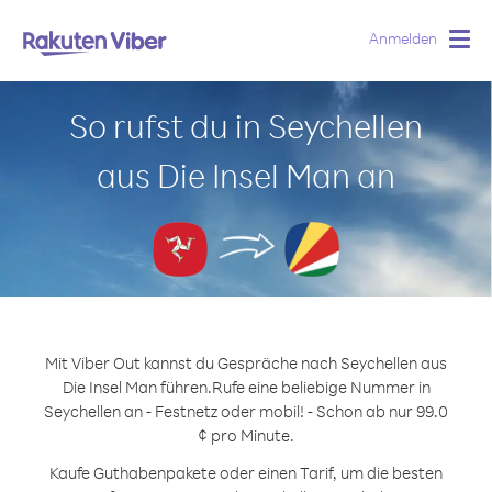
Anmelden
Togg
navig
So rufst du in Seychellen
aus Die Insel Man an
Mit Viber Out kannst du Gespräche nach Seychellen aus
Die Insel Man führen.
Rufe eine beliebige Nummer in
Seychellen an - Festnetz oder mobil! - Schon ab nur 99.0
¢ pro Minute.
Kaufe Guthabenpakete oder einen Tarif, um die besten