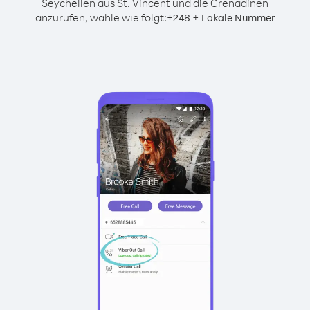
Seychellen aus St. Vincent und die Grenadinen
anzurufen, wähle wie folgt:
+
+
248
Lokale Nummer