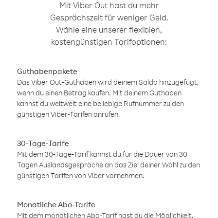
Mit Viber Out hast du mehr
Gesprächszeit für weniger Geld.
Wähle eine unserer flexiblen,
kostengünstigen Tarifoptionen:
Guthabenpakete
Das Viber Out-Guthaben wird deinem Saldo hinzugefügt,
wenn du einen Betrag kaufen. Mit deinem Guthaben
kannst du weltweit eine beliebige Rufnummer zu den
günstigen Viber-Tarifen anrufen.
30-Tage-Tarife
Mit dem 30-Tage-Tarif kannst du für die Dauer von 30
Tagen Auslandsgespräche an das Ziel deiner Wahl zu den
günstigen Tarifen von Viber vornehmen.
Monatliche Abo-Tarife
Mit dem monatlichen Abo-Tarif hast du die Möglichkeit,