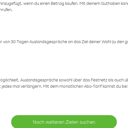
inzugefügt, wenn du einen Betrag kaufen. Mit deinem Guthaben kanns
nrufen.
er von 30 Tagen Auslandsgespräche an das Ziel deiner Wahl zu den g
öglichkeit, Auslandsgespräche sowohl über das Festnetz als auch ü
ht jedes mal verlängern. Mit dem monatlichen Abo-Tarif kannst du bei
Nach weiteren Zielen suchen