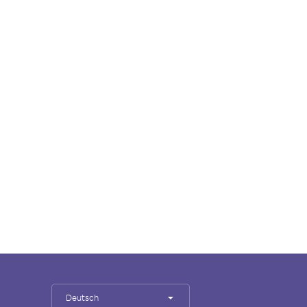
Deutsch