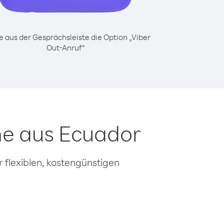
 aus der Gesprächsleiste die Option „Viber
Out-Anruf“
ne aus Ecuador
 flexiblen, kostengünstigen