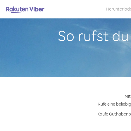
Herunterlad
So rufst du
Mit
Rufe eine beliebi
Kaufe Guthabenpak