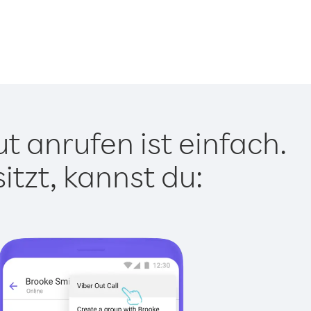
t anrufen ist einfach.
tzt, kannst du: