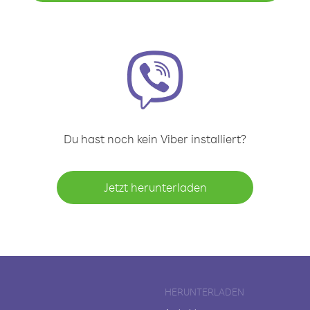
Du hast noch kein Viber installiert?
Jetzt herunterladen
HERUNTERLADEN