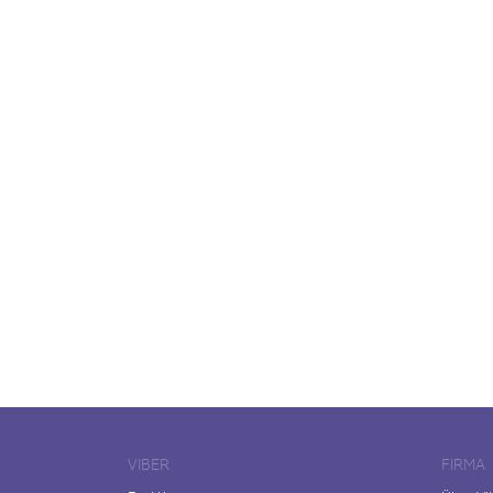
VIBER
FIRMA