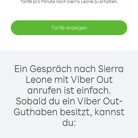
Tarife pro Minute nach Sierra Leone zu erhalten.
Tarife anzeigen
Ein Gespräch nach Sierra
Leone mit Viber Out
anrufen ist einfach.
Sobald du ein Viber Out-
Guthaben besitzt, kannst
du: