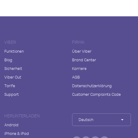
VIBER
FIRMA
Funktionen
Über Viber
Blog
Brand Center
Sicherheit
Karriere
Viber Out
AGB
Tarife
Datenschutzerklärung
Support
Customer Complaints Code
HERUNTERLADEN
Deutsch
Android
iPhone & iPad