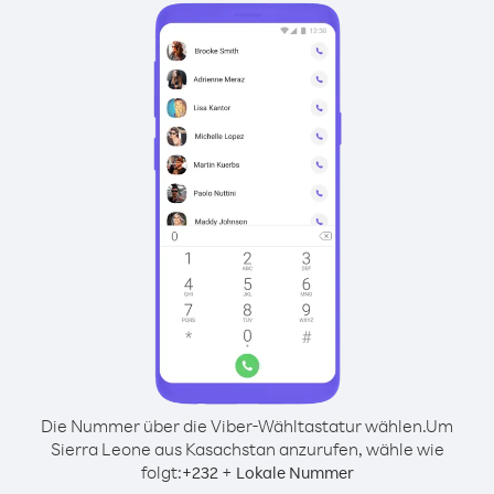
Die Nummer über die Viber-Wähltastatur wählen.
Um
Sierra Leone aus Kasachstan anzurufen, wähle wie
folgt:
+
+
232
Lokale Nummer