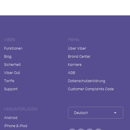
VIBER
FIRMA
Funktionen
Über Viber
Blog
Brand Center
Sicherheit
Karriere
Viber Out
AGB
Tarife
Datenschutzerklärung
Support
Customer Complaints Code
HERUNTERLADEN
Deutsch
Android
iPhone & iPad