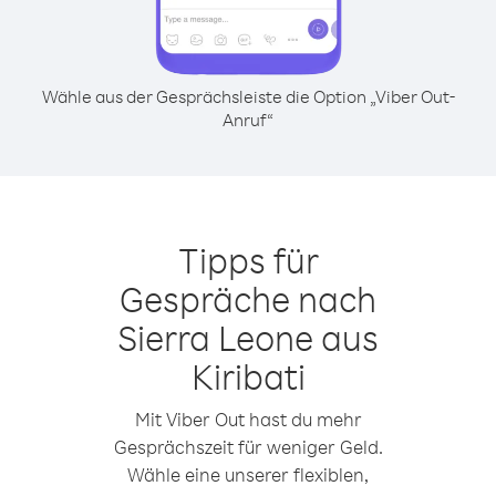
Wähle aus der Gesprächsleiste die Option „Viber Out-
Anruf“
Tipps für
Gespräche nach
Sierra Leone aus
Kiribati
Mit Viber Out hast du mehr
Gesprächszeit für weniger Geld.
Wähle eine unserer flexiblen,