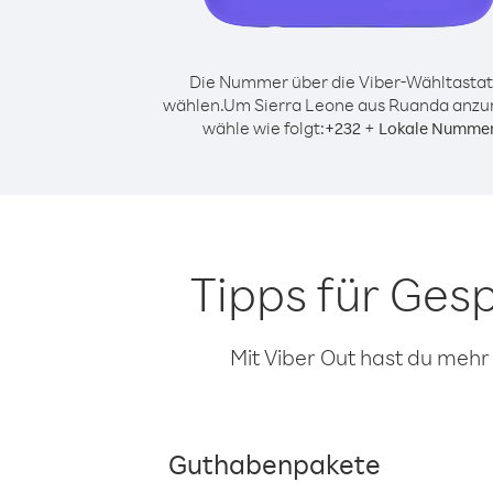
Die Nummer über die Viber-Wähltastat
wählen.
Um Sierra Leone aus Ruanda anzu
wähle wie folgt:
+
+
232
Lokale Numme
Tipps für Ges
Mit Viber Out hast du mehr
Guthabenpakete