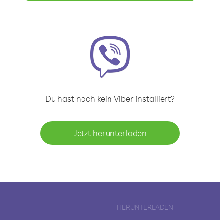
Du hast noch kein Viber installiert?
Jetzt herunterladen
HERUNTERLADEN