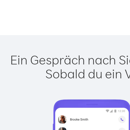
Ein Gespräch nach Sie
Sobald du ein 