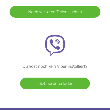
Nach weiteren Zielen suchen
Du hast noch kein Viber installiert?
Jetzt herunterladen