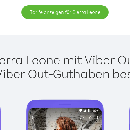
Tarife anzeigen für Sierra Leone
rra Leone mit Viber Ou
Viber Out-Guthaben besi