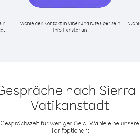
ur
Wähle den Kontakt in Viber und rufe über sein
Wähle
adt
Info-Fenster an
 Gespräche nach Sierra
Vatikanstadt
 Gesprächszeit für weniger Geld. Wähle eine unserer
Tarifoptionen: