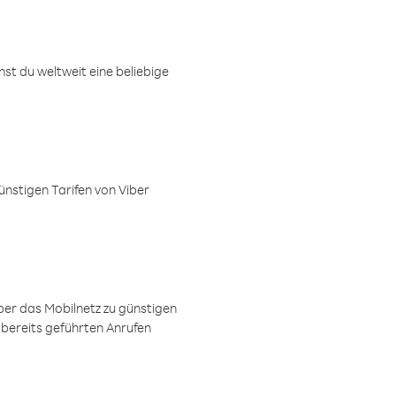
t du weltweit eine beliebige
ünstigen Tarifen von Viber
ber das Mobilnetz zu günstigen
 bereits geführten Anrufen