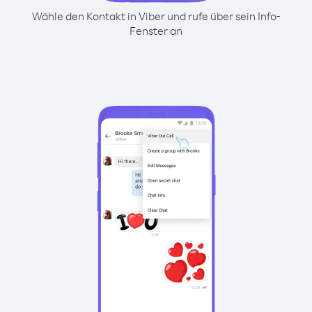
Wähle den Kontakt in Viber und rufe über sein Info-
Fenster an