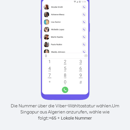
Die Nummer über die Viber-Wähltastatur wählen.
Um
Singapur aus Algerien anzurufen, wähle wie
folgt:
+
+
65
Lokale Nummer