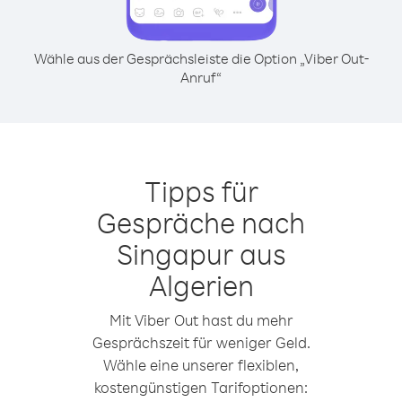
Wähle aus der Gesprächsleiste die Option „Viber Out-
Anruf“
Tipps für
Gespräche nach
Singapur aus
Algerien
Mit Viber Out hast du mehr
Gesprächszeit für weniger Geld.
Wähle eine unserer flexiblen,
kostengünstigen Tarifoptionen: