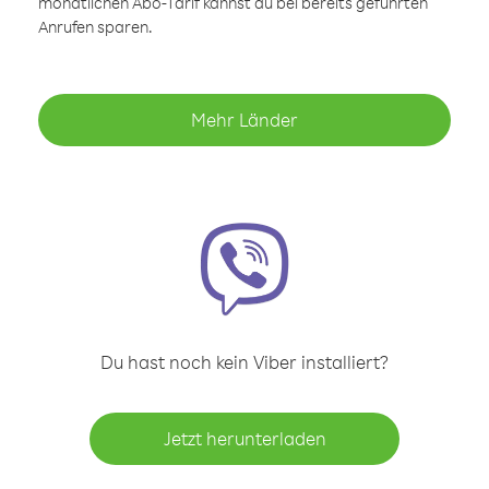
monatlichen Abo-Tarif kannst du bei bereits geführten
Anrufen sparen.
Mehr Länder
Du hast noch kein Viber installiert?
Jetzt herunterladen