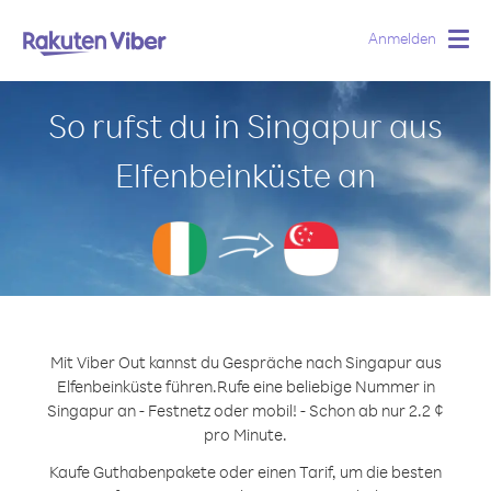
Anmelden
Togg
navig
So rufst du in Singapur aus
Elfenbeinküste an
Mit Viber Out kannst du Gespräche nach Singapur aus
Elfenbeinküste führen.
Rufe eine beliebige Nummer in
Singapur an - Festnetz oder mobil! - Schon ab nur 2.2 ¢
pro Minute.
Kaufe Guthabenpakete oder einen Tarif, um die besten