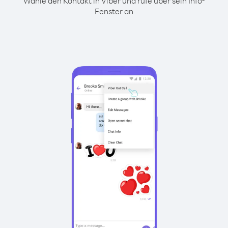
Wähle den Kontakt in Viber und rufe über sein Info-
Fenster an