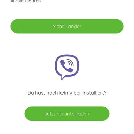
Anrufen sparen.
Mehr Länder
Du hast noch kein Viber installiert?
Jetzt herunterladen