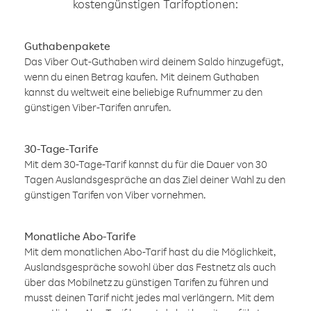
kostengünstigen Tarifoptionen:
Guthabenpakete
Das Viber Out-Guthaben wird deinem Saldo hinzugefügt,
wenn du einen Betrag kaufen. Mit deinem Guthaben
kannst du weltweit eine beliebige Rufnummer zu den
günstigen Viber-Tarifen anrufen.
30-Tage-Tarife
Mit dem 30-Tage-Tarif kannst du für die Dauer von 30
Tagen Auslandsgespräche an das Ziel deiner Wahl zu den
günstigen Tarifen von Viber vornehmen.
Monatliche Abo-Tarife
Mit dem monatlichen Abo-Tarif hast du die Möglichkeit,
Auslandsgespräche sowohl über das Festnetz als auch
über das Mobilnetz zu günstigen Tarifen zu führen und
musst deinen Tarif nicht jedes mal verlängern. Mit dem