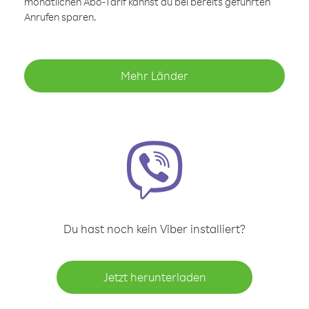
monatlichen Abo-Tarif kannst du bei bereits geführten
Anrufen sparen.
Mehr Länder
Du hast noch kein Viber installiert?
Jetzt herunterladen