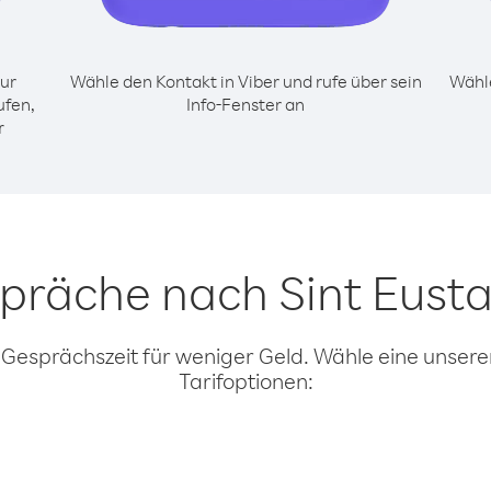
ur
Wähle den Kontakt in Viber und rufe über sein
Wähle
ufen,
Info-Fenster an
r
spräche nach Sint Eusta
 Gesprächszeit für weniger Geld. Wähle eine unserer
Tarifoptionen: