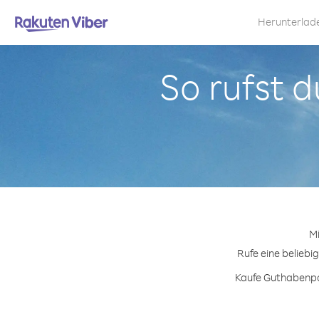
Herunterlad
So rufst d
Mi
Rufe eine beliebi
Kaufe Guthabenpak