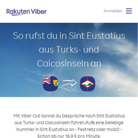
Anmelden
Togg
navig
So rufst du in Sint Eustatius
aus Turks- und
Caicosinseln an
Mit Viber Out kannst du Gespräche nach Sint Eustatius
aus Turks- und Caicosinseln führen.
Rufe eine beliebige
Nummer in Sint Eustatius an - Festnetz oder mobil! -
Schon ab nur 19.9 ¢ pro Minute.