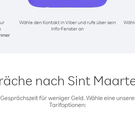
ur
Wähle den Kontakt in Viber und rufe über sein
Wähle
m
Info-Fenster an
mmer
präche nach Sint Maart
 Gesprächszeit für weniger Geld. Wähle eine unserer
Tarifoptionen: