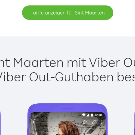
Tarife anzeigen für Sint Maarten
t Maarten mit Viber Ou
Viber Out-Guthaben besi