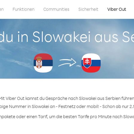
en
Funktionen
Communities
Sicherheit
Viber Out
 du in Slowakei aus S
Mit Viber Out kannst du Gespräche nach Slowakei aus Serbien führen
ebige Nummer in Slowakei an - Festnetz oder mobil! - Schon ab nur 2.
akete oder einen Tarif, um die besten Tarife pro Minute nach Slowa