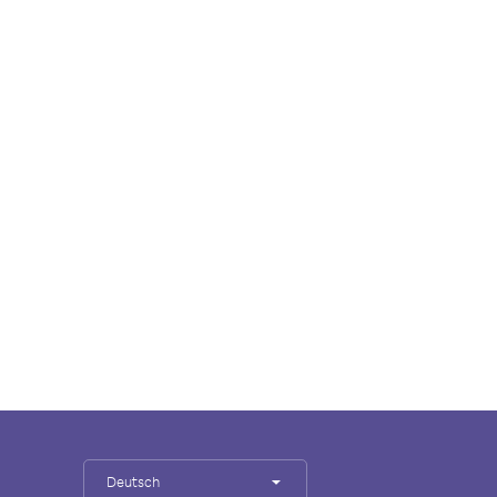
Deutsch