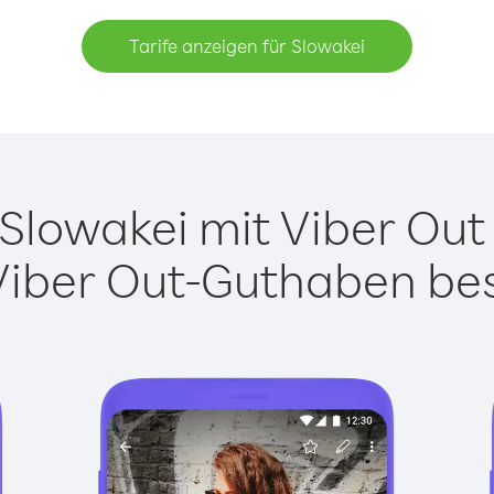
Tarife anzeigen für Slowakei
lowakei mit Viber Out 
Viber Out-Guthaben besi