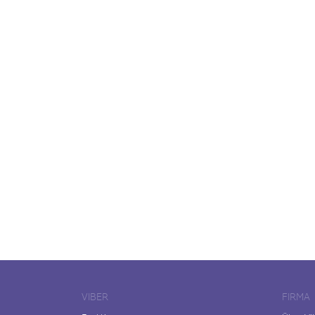
VIBER
FIRMA