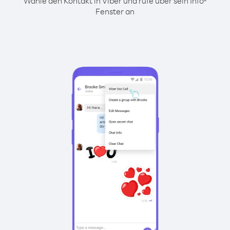
Wähle den Kontakt in Viber und rufe über sein Info-
Fenster an