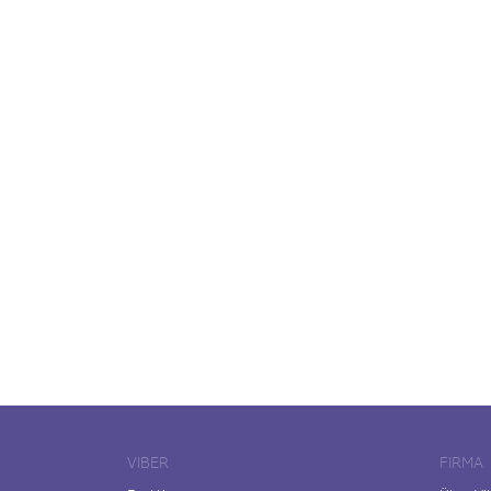
VIBER
FIRMA