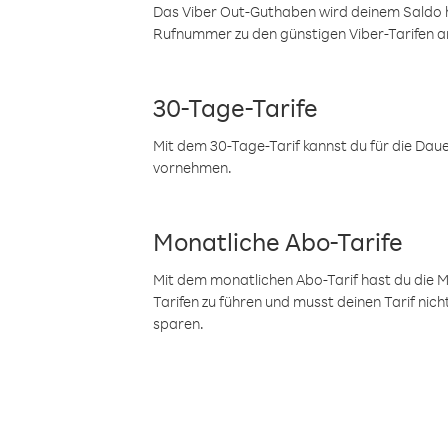
Das Viber Out-Guthaben wird deinem Saldo h
Rufnummer zu den günstigen Viber-Tarifen a
30-Tage-Tarife
Mit dem 30-Tage-Tarif kannst du für die Dau
vornehmen.
Monatliche Abo-Tarife
Mit dem monatlichen Abo-Tarif hast du die M
Tarifen zu führen und musst deinen Tarif nic
sparen.