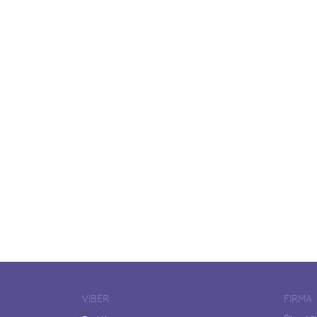
VIBER
FIRMA