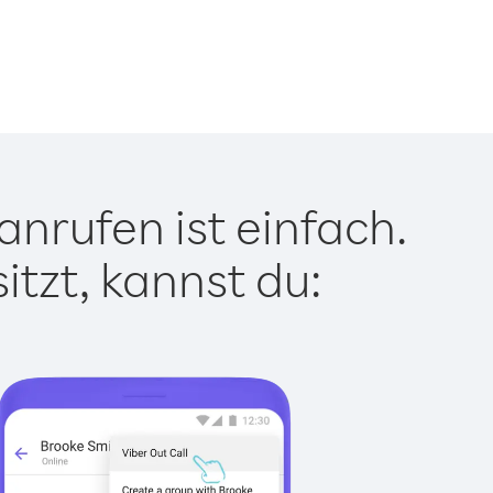
nrufen ist einfach.
tzt, kannst du: