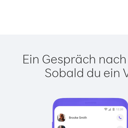
Ein Gespräch nach 
Sobald du ein 