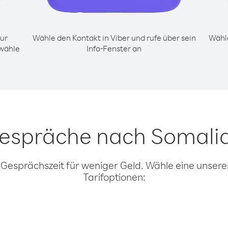
ur
Wähle den Kontakt in Viber und rufe über sein
Wähle
 wähle
Info-Fenster an
Gespräche nach Somalia
 Gesprächszeit für weniger Geld. Wähle eine unserer
Tarifoptionen: