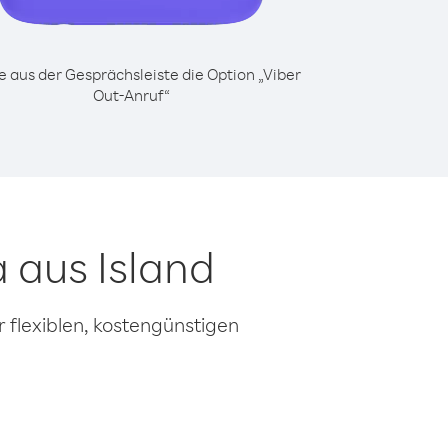
 aus der Gesprächsleiste die Option „Viber
Out-Anruf“
 aus Island
 flexiblen, kostengünstigen