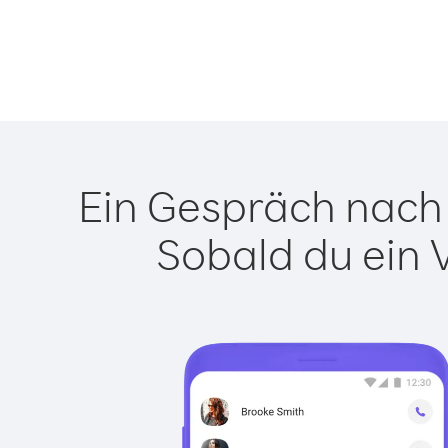
Ein Gespräch nach 
Sobald du ein 