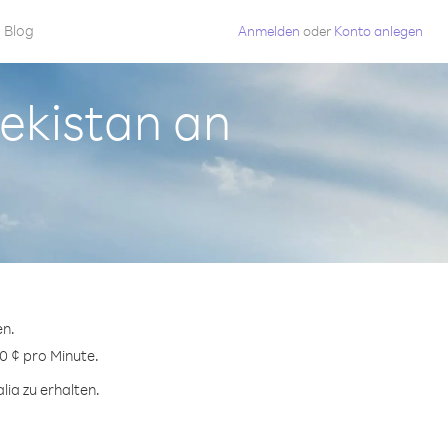
Blog
Anmelden
oder
Konto anlegen
bekistan an
en.
0 ¢ pro Minute.
ia zu erhalten.