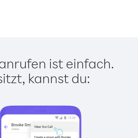
nrufen ist einfach.
tzt, kannst du: