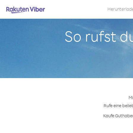
Herunterlad
So rufst d
Mi
Rufe eine beli
Kaufe Guthaben