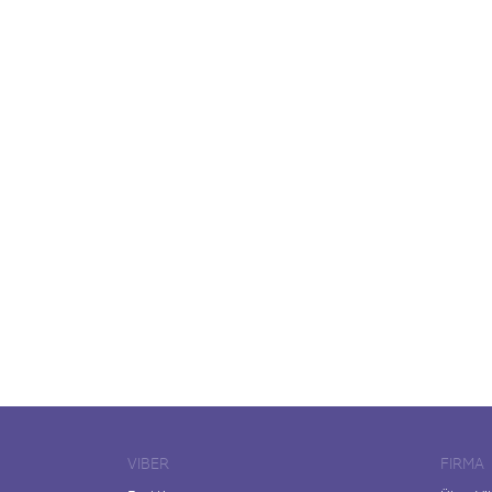
VIBER
FIRMA