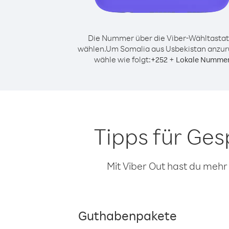
Die Nummer über die Viber-Wähltastat
wählen.
Um Somalia aus Usbekistan anzur
wähle wie folgt:
+
+
252
Lokale Numme
Tipps für Ge
Mit Viber Out hast du mehr
Guthabenpakete