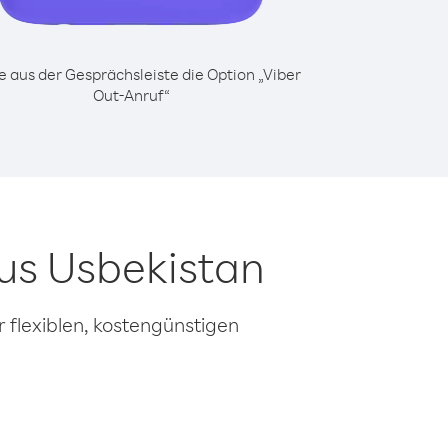
 aus der Gesprächsleiste die Option „Viber
Out-Anruf“
us Usbekistan
 flexiblen, kostengünstigen