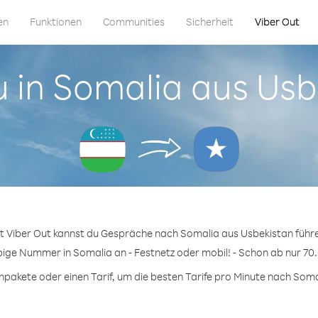
en
Funktionen
Communities
Sicherheit
Viber Out
u in Somalia aus Us
t Viber Out kannst du Gespräche nach Somalia aus Usbekistan führ
ebige Nummer in Somalia an - Festnetz oder mobil! - Schon ab nur 70.
pakete oder einen Tarif, um die besten Tarife pro Minute nach Somal