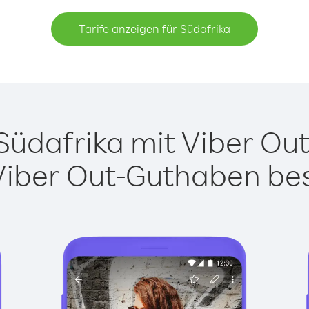
Tarife anzeigen für Südafrika
üdafrika mit Viber Out 
Viber Out-Guthaben besi