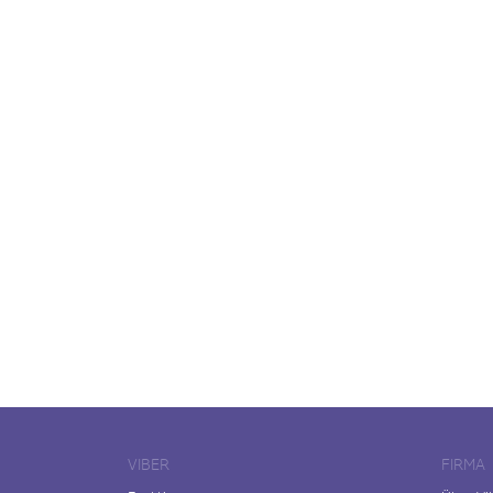
VIBER
FIRMA