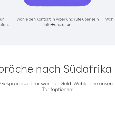
ur
Wähle den Kontakt in Viber und rufe über sein
Wähle
ufen,
Info-Fenster an
präche nach Südafrika
 Gesprächszeit für weniger Geld. Wähle eine unserer
Tarifoptionen: