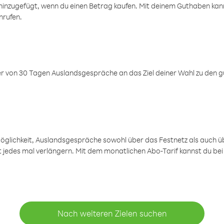
inzugefügt, wenn du einen Betrag kaufen. Mit deinem Guthaben kanns
nrufen.
er von 30 Tagen Auslandsgespräche an das Ziel deiner Wahl zu den g
öglichkeit, Auslandsgespräche sowohl über das Festnetz als auch ü
ht jedes mal verlängern. Mit dem monatlichen Abo-Tarif kannst du bei
Nach weiteren Zielen suchen