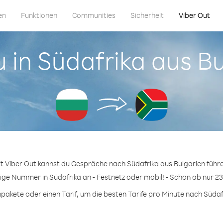
en
Funktionen
Communities
Sicherheit
Viber Out
u in Südafrika aus B
t Viber Out kannst du Gespräche nach Südafrika aus Bulgarien führ
bige Nummer in Südafrika an - Festnetz oder mobil! - Schon ab nur 23
akete oder einen Tarif, um die besten Tarife pro Minute nach Südafr