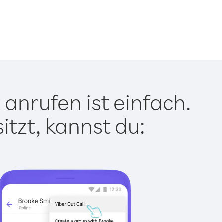
anrufen ist einfach.
tzt, kannst du: