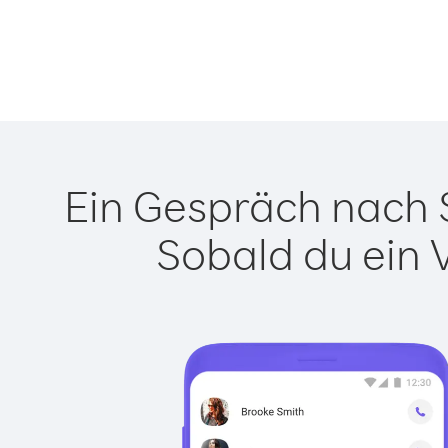
Ein Gespräch nach S
Sobald du ein 