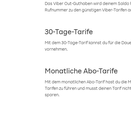
Das Viber Out-Guthaben wird deinem Saldo h
Rufnummer zu den günstigen Viber-Tarifen a
30-Tage-Tarife
Mit dem 30-Tage-Tarif kannst du für die Dau
vornehmen.
Monatliche Abo-Tarife
Mit dem monatlichen Abo-Tarif hast du die M
Tarifen zu führen und musst deinen Tarif nic
sparen.