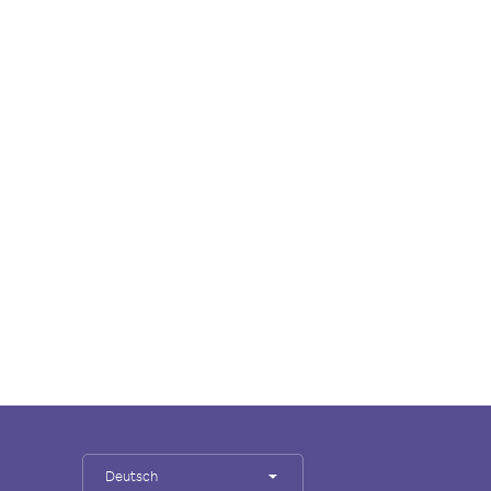
Deutsch