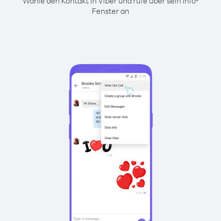
Wähle den Kontakt in Viber und rufe über sein Info-
Fenster an