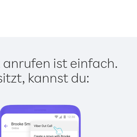
anrufen ist einfach.
tzt, kannst du: