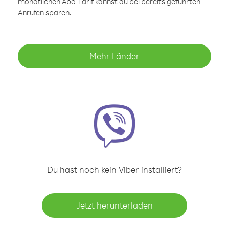
monatlichen Abo-Tarif kannst du bei bereits geführten
Anrufen sparen.
Mehr Länder
Du hast noch kein Viber installiert?
Jetzt herunterladen