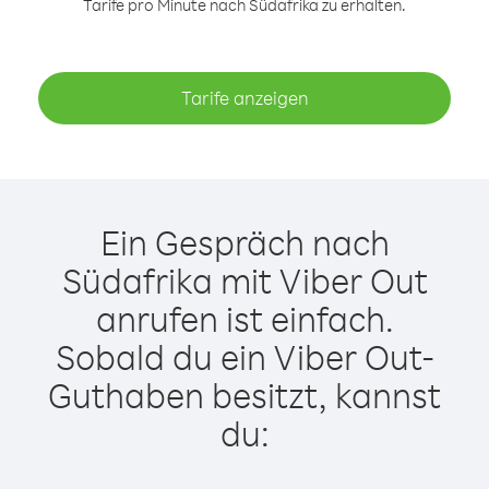
Tarife pro Minute nach Südafrika zu erhalten.
Tarife anzeigen
Ein Gespräch nach
Südafrika mit Viber Out
anrufen ist einfach.
Sobald du ein Viber Out-
Guthaben besitzt, kannst
du: