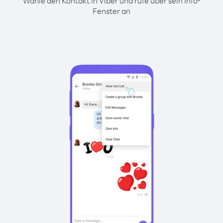
Wähle den Kontakt in Viber und rufe über sein Info-
Fenster an