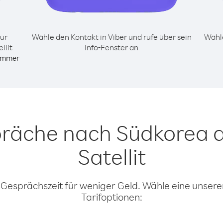
ur
Wähle den Kontakt in Viber und rufe über sein
Wähle
llit
Info-Fenster an
ummer
präche nach Südkorea a
Satellit
 Gesprächszeit für weniger Geld. Wähle eine unserer
Tarifoptionen: