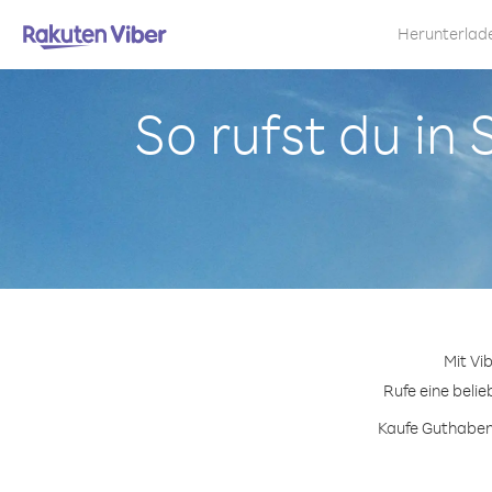
Herunterlad
So rufst du in
Mit Vi
Rufe eine beli
Kaufe Guthabenp