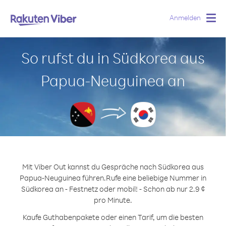
Anmelden
Togg
navig
So rufst du in Südkorea aus
Papua-Neuguinea an
Mit Viber Out kannst du Gespräche nach Südkorea aus
Papua-Neuguinea führen.
Rufe eine beliebige Nummer in
Südkorea an - Festnetz oder mobil! - Schon ab nur 2.9 ¢
pro Minute.
Kaufe Guthabenpakete oder einen Tarif, um die besten