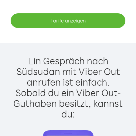
Tarife anzeigen
Ein Gespräch nach
Südsudan mit Viber Out
anrufen ist einfach.
Sobald du ein Viber Out-
Guthaben besitzt, kannst
du: