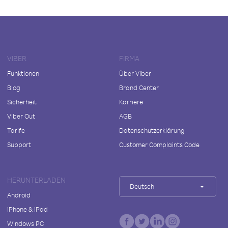
VIBER
FIRMA
Funktionen
Über Viber
Blog
Brand Center
Sicherheit
Karriere
Viber Out
AGB
Tarife
Datenschutzerklärung
Support
Customer Complaints Code
HERUNTERLADEN
Deutsch
Android
iPhone & iPad
Windows PC