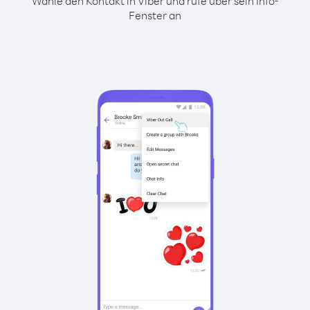
Wähle den Kontakt in Viber und rufe über sein Info-
Fenster an