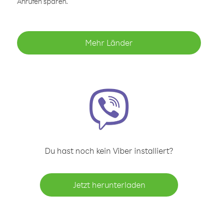
Anrufen sparen.
Mehr Länder
Du hast noch kein Viber installiert?
Jetzt herunterladen