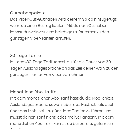
Guthabenpakete
Das Viber Out-Guthaben wird deinem Saldo hinzugefügt,
wenn du einen Betrag kaufen. Mit deinem Guthaben
kannst du weltweit eine beliebige Rufnummer zu den
günstigen Viber-Tarifen anrufen.
30-Tage-Tarife
Mit dem 30-Tage-Tarif kannst du für die Dauer von 30
Tagen Auslandsgespräche an das Ziel deiner Wahl zu den
günstigen Tarifen von Viber vornehmen.
Monatliche Abo-Tarife
Mit dem monatlichen Abo-Tarif hast du die Möglichkeit,
Auslandsgespräche sowohl über das Festnetz als auch
über das Mobilnetz zu günstigen Tarifen zu führen und
musst deinen Tarif nicht jedes mal verlängern. Mit dem
monatlichen Abo-Tarif kannst du bei bereits geführten