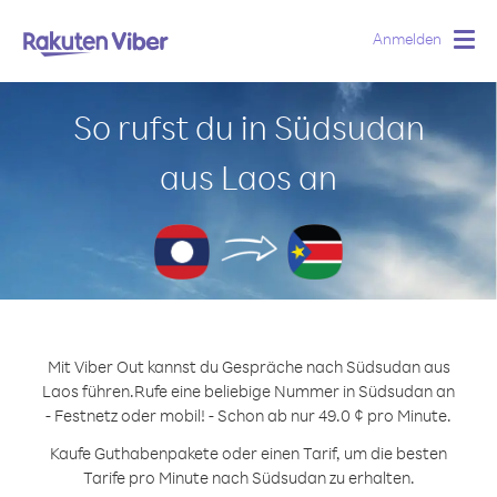
Anmelden
Togg
navig
So rufst du in Südsudan
aus Laos an
Mit Viber Out kannst du Gespräche nach Südsudan aus
Laos führen.
Rufe eine beliebige Nummer in Südsudan an
- Festnetz oder mobil! - Schon ab nur 49.0 ¢ pro Minute.
Kaufe Guthabenpakete oder einen Tarif, um die besten
Tarife pro Minute nach Südsudan zu erhalten.