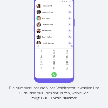
Die Nummer über die Viber-Wähltastatur wählen.
Um
Südsudan aus Laos anzurufen, wähle wie
folgt:
+
+
211
Lokale Nummer