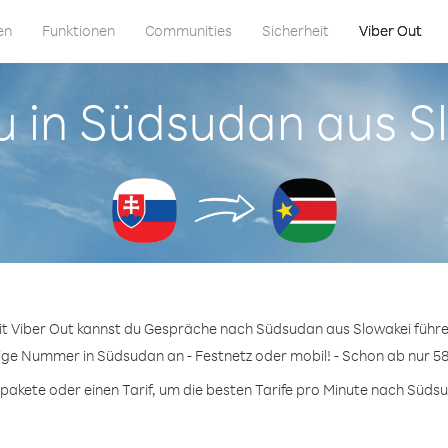
en
Funktionen
Communities
Sicherheit
Viber Out
du in Südsudan aus S
it Viber Out kannst du Gespräche nach Südsudan aus Slowakei führe
bige Nummer in Südsudan an - Festnetz oder mobil! - Schon ab nur 58
akete oder einen Tarif, um die besten Tarife pro Minute nach Südsu