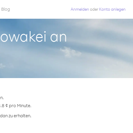
Blog
Anmelden
oder
Konto anlegen
lowakei an
n.
.8 ¢ pro Minute.
dan zu erhalten.