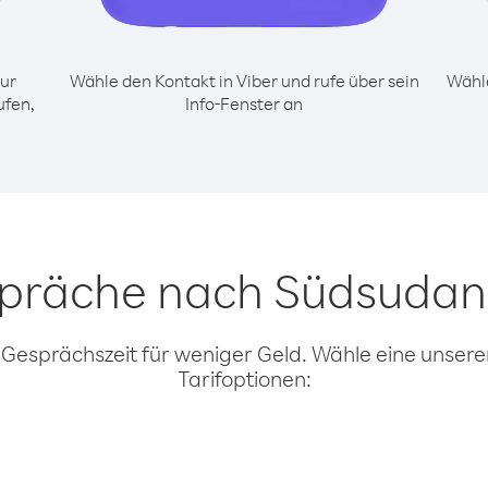
ur
Wähle den Kontakt in Viber und rufe über sein
Wähle
ufen,
Info-Fenster an
spräche nach Südsudan
 Gesprächszeit für weniger Geld. Wähle eine unserer
Tarifoptionen: