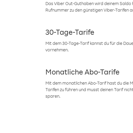
Das Viber Out-Guthaben wird deinem Saldo h
Rufnummer zu den günstigen Viber-Tarifen a
30-Tage-Tarife
Mit dem 30-Tage-Tarif kannst du für die Dau
vornehmen.
Monatliche Abo-Tarife
Mit dem monatlichen Abo-Tarif hast du die M
Tarifen zu führen und musst deinen Tarif nic
sparen.