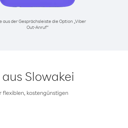
 aus der Gesprächsleiste die Option „Viber
Out-Anruf“
 aus Slowakei
 flexiblen, kostengünstigen