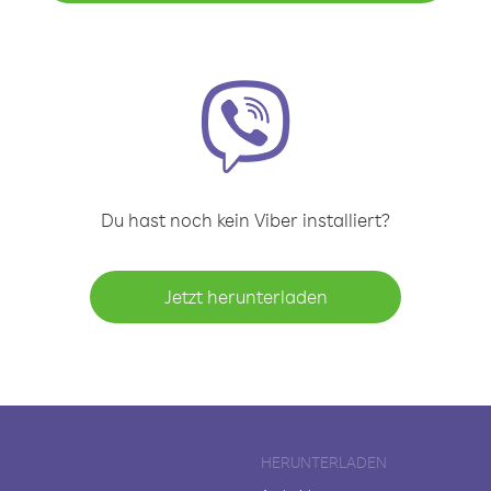
Du hast noch kein Viber installiert?
Jetzt herunterladen
HERUNTERLADEN