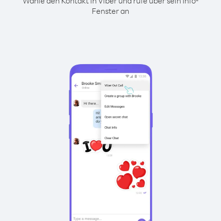
Wähle den Kontakt in Viber und rufe über sein Info-
Fenster an