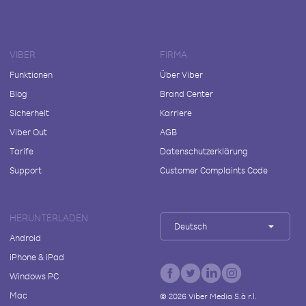
VIBER
FIRMA
Funktionen
Über Viber
Blog
Brand Center
Sicherheit
Karriere
Viber Out
AGB
Tarife
Datenschutzerklärung
Support
Customer Complaints Code
HERUNTERLADEN
Deutsch
Android
iPhone & iPad
Windows PC
Mac
©
2026
Viber Media S.à r.l.