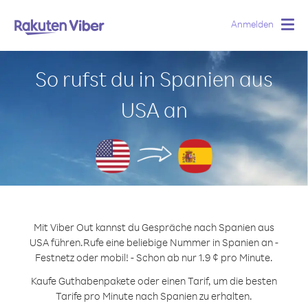
Anmelden
Togg
navig
So rufst du in Spanien aus
USA an
Mit Viber Out kannst du Gespräche nach Spanien aus
USA führen.
Rufe eine beliebige Nummer in Spanien an -
Festnetz oder mobil! - Schon ab nur 1.9 ¢ pro Minute.
Kaufe Guthabenpakete oder einen Tarif, um die besten
Tarife pro Minute nach Spanien zu erhalten.