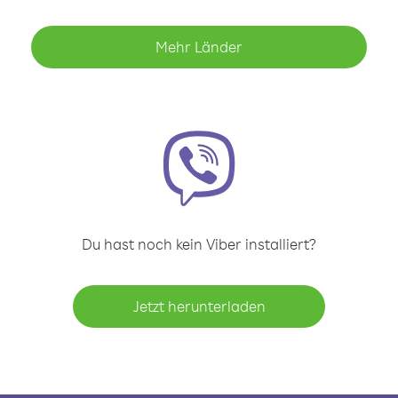
Mehr Länder
Du hast noch kein Viber installiert?
Jetzt herunterladen